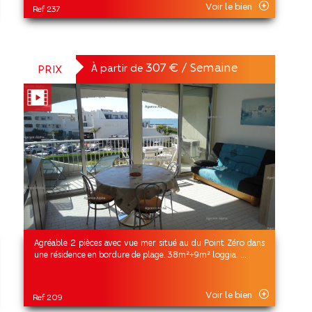
Voir le bien
Ref 237
307 € / Semaine
À partir de
PRIX
Agréable 2 pièces avec vue mer situé au du Point Zéro dans
une résidence en bordure de plage. 38m²+9m² loggia. ...
Voir le bien
Ref 209