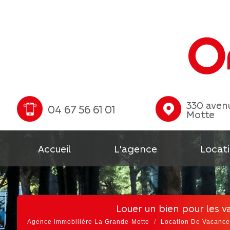
330 avenu
04 67 56 61 01
Motte
Accueil
L'agence
Locati
Louer un bien pour les
Agence immobilière La Grande-Motte
Location De Vacance