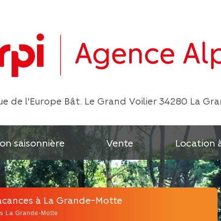
e de l'Europe Bât. Le Grand Voilier 34280 La Gr
on saisonnière
Vente
Location 
 vacances à La Grande-Motte
s La Grande-Motte