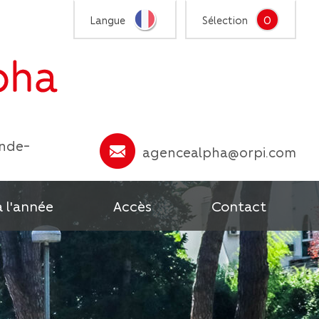
0
Langue
Sélection
ande-
agencealpha@orpi.com
à l'année
Accès
Contact