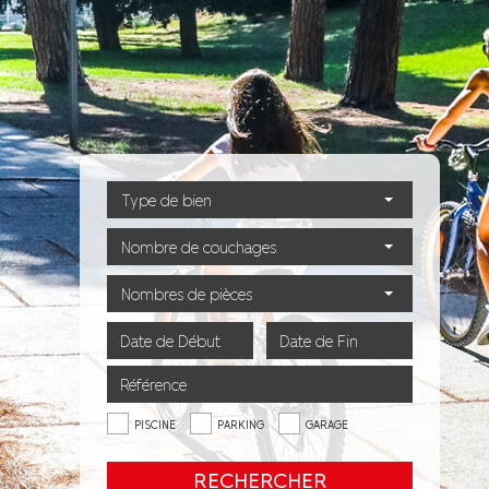
Type de bien
Nombre de couchages
Nombres de pièces
PISCINE
PARKING
GARAGE
RECHERCHER