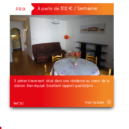
312 € / Semaine
À partir de
PRIX
3 pièces traversant situé dans une résidence au coeur de la
station. Bien équipé. Excellent rapport qualité/prix . ...
Voir le bien
Ref 30