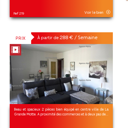
Voir le bien
Ref 219
288 € / Semaine
À partir de
PRIX
Beau et spacieux 2 pièces bien équipé en centre ville de La
Grande Motte. A proximité des commerces et à deux pas de...