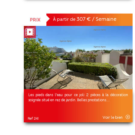
307 € / Semaine
À partir de
PRIX
Les pieds dans l'eau pour ce joli 2 pièces à la décoration
soignée situé en rez de jardin. Belles prestations....
Voir le bien
Ref 241