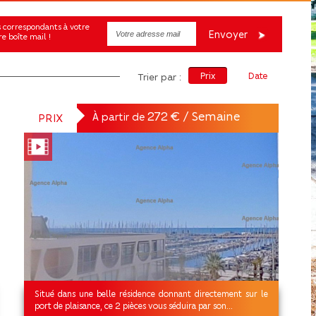
Envoyer
e boîte mail !
Prix
Date
Trier par :
272 € / Semaine
À partir de
PRIX
Situé dans une belle résidence donnant directement sur le
port de plaisance, ce 2 pièces vous séduira par son...