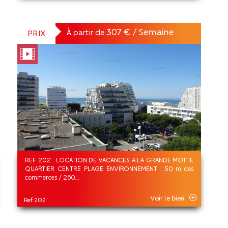
307 € / Semaine
À partir de
PRIX
REF 202 : LOCATION DE VACANCES A LA GRANDE MOTTE
QUARTIER CENTRE PLAGE ENVIRONNEMENT : 50 m des
commerces / 260...
Voir le bien
Ref 202