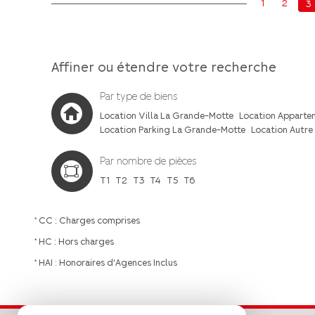
1
2
3
Affiner ou étendre votre recherche
Par type de biens
Location Villa La Grande-Motte
Location Apparte
Location Parking La Grande-Motte
Location Autre
Par nombre de pièces
T1
T2
T3
T4
T5
T6
* CC : Charges comprises
* HC : Hors charges
* HAI : Honoraires d'Agences Inclus