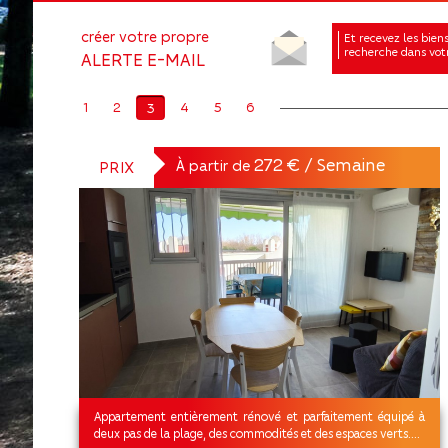
créer votre propre
et recevez les biens correspondants à votre
recherche dans votr
ALERTE E-MAIL
1
2
4
5
6
3
272 € / Semaine
À partir de
PRIX
Appartement entièrement rénové et parfaitement équipé à
deux pas de la plage, des commodités et des espaces verts....