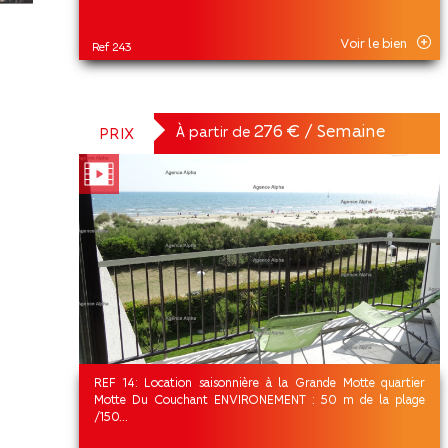
Voir le bien
Ref 243
276 € / Semaine
À partir de
PRIX
REF 14: Location saisonnière à la Grande Motte quartier
Motte Du Couchant ENVIRONEMENT : 50 m de la plage
/150...