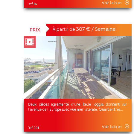
Voir le bien
Ref 14
307 € / Semaine
À partir de
PRIX
Deux pièces agrémenté d'une belle loggia donnant sur
l'avenue de l'Europe avec vue mer latérale. Quartier très...
Voir le bien
Ref 291