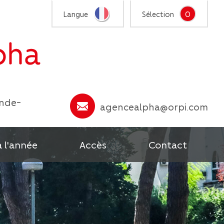
0
Langue
Sélection
ande-
agencealpha@orpi.com
à l'année
Accès
Contact