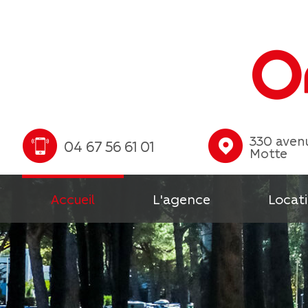
330 avenu
04 67 56 61 01
Motte
Accueil
L'agence
Locati