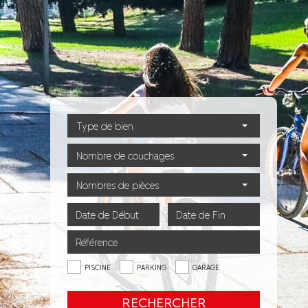
Type de bien
Nombre de couchages
Nombres de pièces
PISCINE
PARKING
GARAGE
RECHERCHER