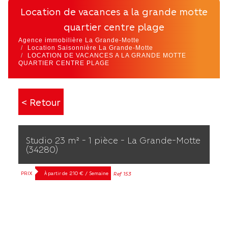
location de vacances a la grande motte
quartier centre plage
Agence immobilière La Grande-Motte
Location Saisonnière La Grande-Motte
LOCATION DE VACANCES A LA GRANDE MOTTE
QUARTIER CENTRE PLAGE
< Retour
Studio 23 m² - 1 pièce - La Grande-Motte
(34280)
PRIX
210 € / Semaine
Ref 153
À partir de