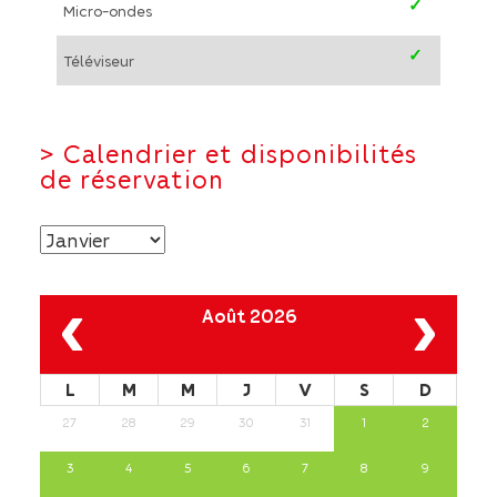
✓
Micro-ondes
✓
Téléviseur
>
Calendrier et disponibilités
de réservation
‹
›
Août 2026
L
M
M
J
V
S
D
27
28
29
30
31
1
2
3
4
5
6
7
8
9