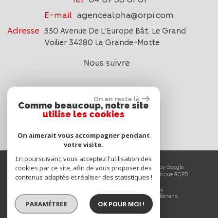
E-mail
agencealpha@orpi.com
Adresse
330 Avenue De L'Europe Bât. Le Grand
Voilier 34280 La Grande-Motte
Nous suivre
On en reste là
Comme beaucoup, notre site
utilise les cookies
On aimerait vous accompagner pendant
votre visite.
En poursuivant, vous acceptez l'utilisation des
© 2026 | Tous droits réservés | Traduction powered by Google
cookies par ce site, afin de vous proposer des
Plan du site
-
Mentions légales
-
Liens
-
Admin
-
Politique RGPD
contenus adaptés et réaliser des statistiques !
Site internet compatible multi-supports,
un seul site adaptable à tous les types d'écrans.
PARAMÉTRER
OK POUR MOI !