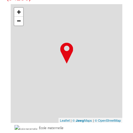
+
−
Leaflet
|
©
Maps
|
© OpenStreetMap
Jawg
École maternelle