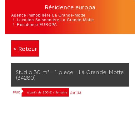
résidence europa
Agence immobilière La Grande-Motte
Location Saisonnière La Grande-Motte
Résidence EUROPA
< Retour
Studio 30 m² - 1 pièce - La Grande-Motte
(34280)
PRIX
200 € / Semaine
Ref 183
À partir de