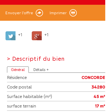
Envoyer l'offre
Imprimer
+1
+1
>
Descriptif du bien
Général
Détails +
Résidence
CONCORDE
Code postal
34280
Surface habitable (m²)
45 m²
surface terrain
17 m²