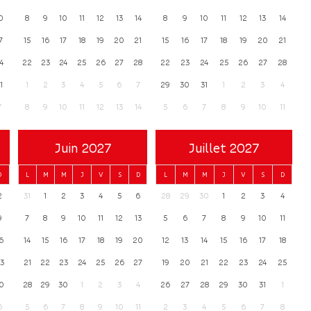
0
8
9
10
11
12
13
14
8
9
10
11
12
13
14
7
15
16
17
18
19
20
21
15
16
17
18
19
20
21
4
22
23
24
25
26
27
28
22
23
24
25
26
27
28
1
1
2
3
4
5
6
7
29
30
31
1
2
3
4
7
8
9
10
11
12
13
14
5
6
7
8
9
10
11
Juin 2027
Juillet 2027
D
L
M
M
J
V
S
D
L
M
M
J
V
S
D
2
31
1
2
3
4
5
6
28
29
30
1
2
3
4
9
7
8
9
10
11
12
13
5
6
7
8
9
10
11
6
14
15
16
17
18
19
20
12
13
14
15
16
17
18
3
21
22
23
24
25
26
27
19
20
21
22
23
24
25
0
28
29
30
1
2
3
4
26
27
28
29
30
31
1
6
5
6
7
8
9
10
11
2
3
4
5
6
7
8