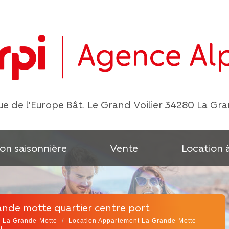
e de l'Europe Bât. Le Grand Voilier 34280 La Gr
on saisonnière
Vente
Location 
rande motte quartier centre port
e La Grande-Motte
Location Appartement La Grande-Motte
t