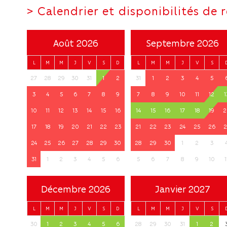
>
Calendrier et disponibilités de 
Août 2026
Septembre 2026
L
M
M
J
V
S
D
L
M
M
J
V
S
27
28
29
30
31
1
2
31
1
2
3
4
5
3
4
5
6
7
8
9
7
8
9
10
11
12
1
10
11
12
13
14
15
16
14
15
16
17
18
19
2
17
18
19
20
21
22
23
21
22
23
24
25
26
2
24
25
26
27
28
29
30
28
29
30
1
2
3
31
1
2
3
4
5
6
5
6
7
8
9
10
1
Décembre 2026
Janvier 2027
L
M
M
J
V
S
D
L
M
M
J
V
S
30
1
2
3
4
5
6
28
29
30
31
1
2