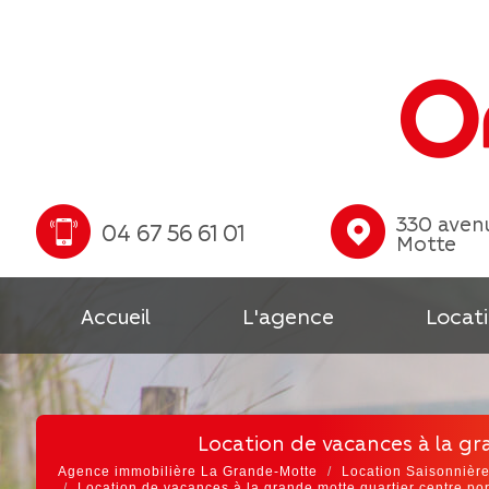
330 avenu
04 67 56 61 01
Motte
Accueil
L'agence
Locati
location de vacances à la g
Agence immobilière La Grande-Motte
Location Saisonnièr
Location de vacances à la grande motte quartier centre por