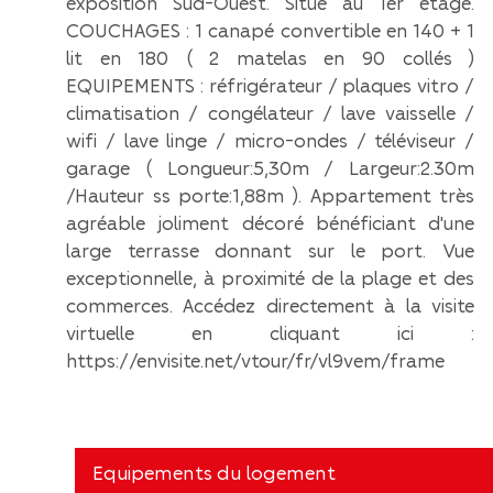
exposition Sud-Ouest. Situé au 1er étage.
COUCHAGES : 1 canapé convertible en 140 + 1
lit en 180 ( 2 matelas en 90 collés )
EQUIPEMENTS : réfrigérateur / plaques vitro /
climatisation / congélateur / lave vaisselle /
wifi / lave linge / micro-ondes / téléviseur /
garage ( Longueur:5,30m / Largeur:2.30m
/Hauteur ss porte:1,88m ). Appartement très
agréable joliment décoré bénéficiant d'une
large terrasse donnant sur le port. Vue
exceptionnelle, à proximité de la plage et des
commerces. Accédez directement à la visite
virtuelle en cliquant ici :
https://envisite.net/vtour/fr/vl9vem/frame
Equipements du logement