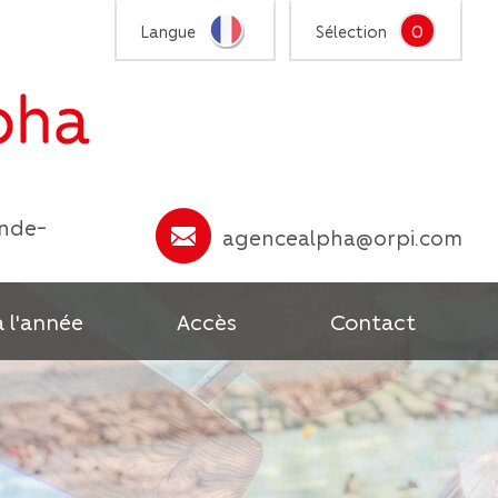
0
Langue
Sélection
ande-
agencealpha@orpi.com
à l'année
Accès
Contact