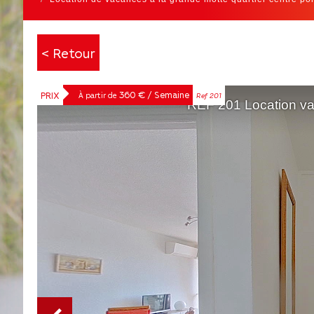
< Retour
360 € / Semaine
PRIX
À partir de
Ref 201