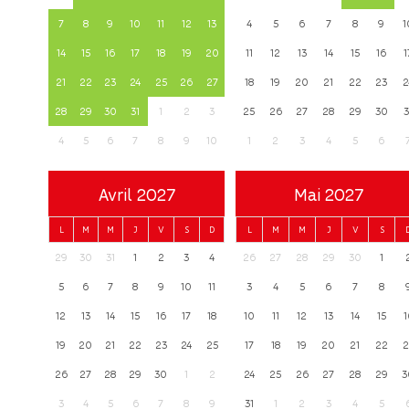
7
8
9
10
11
12
13
4
5
6
7
8
9
1
14
15
16
17
18
19
20
11
12
13
14
15
16
1
21
22
23
24
25
26
27
18
19
20
21
22
23
2
28
29
30
31
1
2
3
25
26
27
28
29
30
3
4
5
6
7
8
9
10
1
2
3
4
5
6
Avril 2027
Mai 2027
L
M
M
J
V
S
D
L
M
M
J
V
S
29
30
31
1
2
3
4
26
27
28
29
30
1
5
6
7
8
9
10
11
3
4
5
6
7
8
12
13
14
15
16
17
18
10
11
12
13
14
15
1
19
20
21
22
23
24
25
17
18
19
20
21
22
2
26
27
28
29
30
1
2
24
25
26
27
28
29
3
3
4
5
6
7
8
9
31
1
2
3
4
5