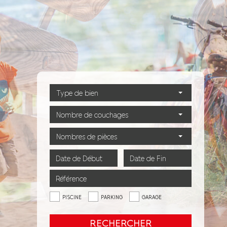
Type de bien
Nombre de couchages
Nombres de pièces
PISCINE
PARKING
GARAGE
RECHERCHER