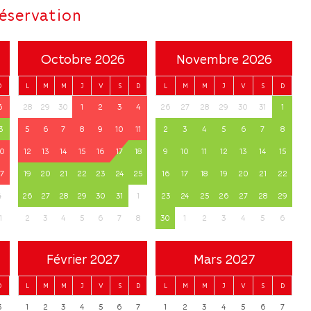
réservation
Octobre 2026
Novembre 2026
D
L
M
M
J
V
S
D
L
M
M
J
V
S
D
6
28
29
30
1
2
3
4
26
27
28
29
30
31
1
3
5
6
7
8
9
10
11
2
3
4
5
6
7
8
0
12
13
14
15
16
17
18
9
10
11
12
13
14
15
7
19
20
21
22
23
24
25
16
17
18
19
20
21
22
4
26
27
28
29
30
31
1
23
24
25
26
27
28
29
1
2
3
4
5
6
7
8
30
1
2
3
4
5
6
Février 2027
Mars 2027
D
L
M
M
J
V
S
D
L
M
M
J
V
S
D
3
1
2
3
4
5
6
7
1
2
3
4
5
6
7